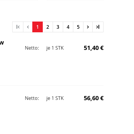
l
1
2
3
4
5
l
ow
51,40 €
Netto:
je
1
STK
56,60 €
Netto:
je
1
STK