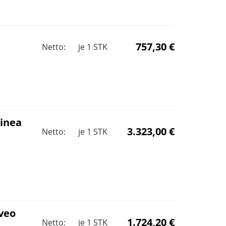
757,30 €
Netto:
je
1
STK
inea
3.323,00 €
Netto:
je
1
STK
veo
1.724,20 €
Netto:
je
1
STK