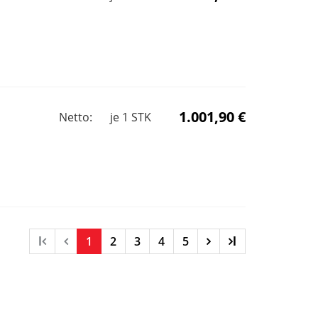
1.001,90 €
Netto:
je
1
STK
l
1
2
3
4
5
l