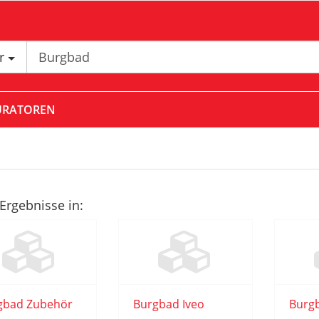
er
URATOREN
Ergebnisse in:
gbad Zubehör
Burgbad Iveo
Burg