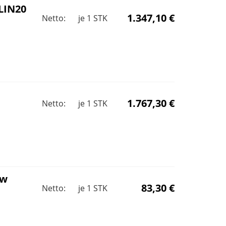
LIN20
1.347,10 €
Netto:
je
1
STK
1.767,30 €
Netto:
je
1
STK
ow
83,30 €
Netto:
je
1
STK