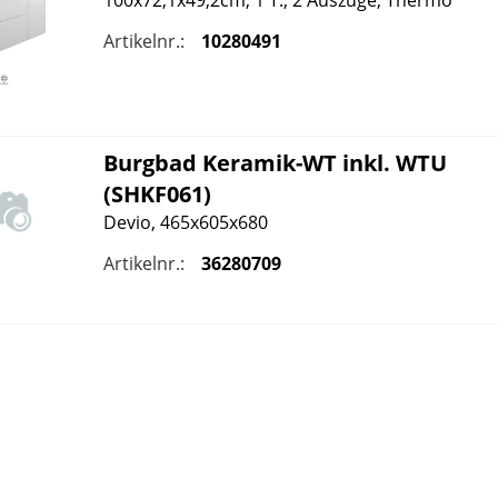
100x72,1x49,2cm, 1 T., 2 Auszüge, Thermo
Artikelnr.:
10280491
Burgbad
Keramik-WT inkl. WTU
(SHKF061)
Devio, 465x605x680
Artikelnr.:
36280709