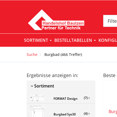
Filt
SORTIMENT
BESTELLTABELLEN
KONFIG
Suche
Burgbad
(
466
Treffer)
Ergebnisse anzeigen in:
Beste 
Sortiment
(7)
FORMAT Design
Bur
(4)
Burgbad Sys30