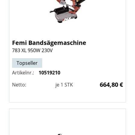
Femi
Bandsägemaschine
783 XL 950W 230V
Topseller
Artikelnr.:
10519210
664,80 €
Netto:
je
1
STK