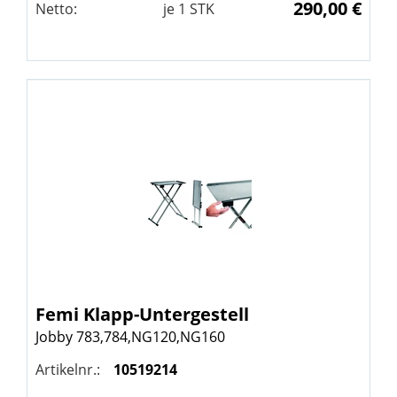
290,00 €
Netto:
je
1
STK
Femi
Klapp-Untergestell
Jobby 783,784,NG120,NG160
Artikelnr.:
10519214