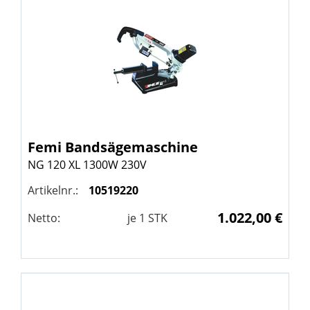
Femi
Bandsägemaschine
NG 120 XL 1300W 230V
Artikelnr.:
10519220
1.022,00 €
Netto:
je
1
STK