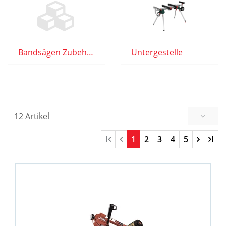
Bandsägen Zubehör
Untergestelle
l
1
2
3
4
5
l