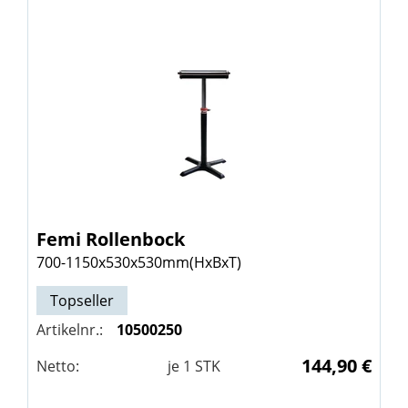
Femi
Rollenbock
700-1150x530x530mm(HxBxT)
Topseller
Artikelnr.:
10500250
144,90 €
Netto:
je
1
STK