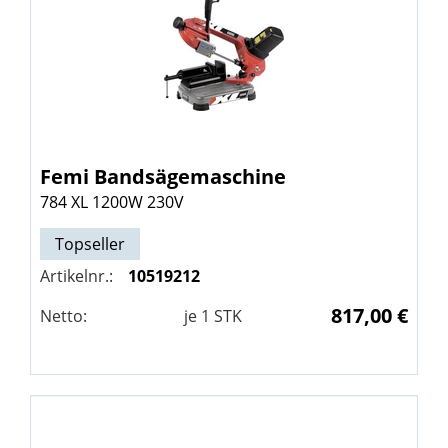
Femi
Bandsägemaschine
784 XL 1200W 230V
Topseller
Artikelnr.:
10519212
817,00 €
Netto:
je
1
STK