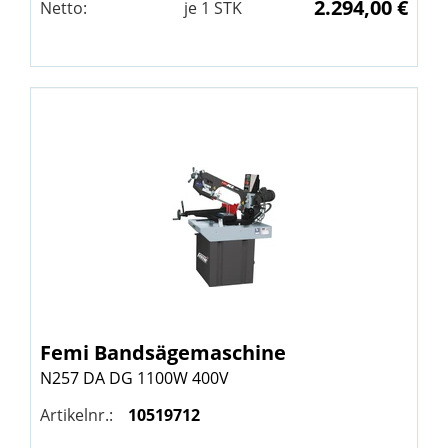
2.294,00 €
Netto:
je
1
STK
Femi
Bandsägemaschine
N257 DA DG 1100W 400V
Artikelnr.:
10519712