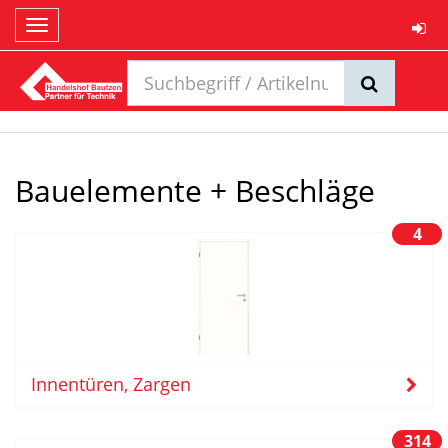
Toggle
navigation
Bauelemente + Beschläge
4
Innentüren, Zargen
314